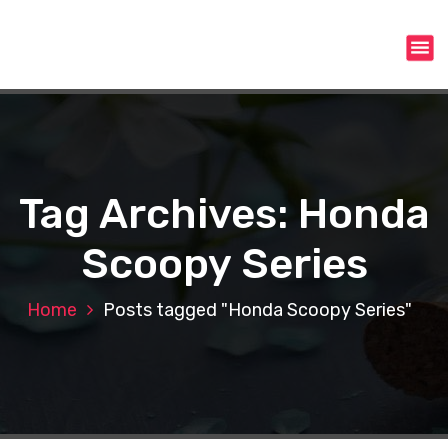
S
k
i
p
t
o
c
o
n
Tag Archives: Honda
t
e
Scoopy Series
n
t
Home
Posts tagged "Honda Scoopy Series"