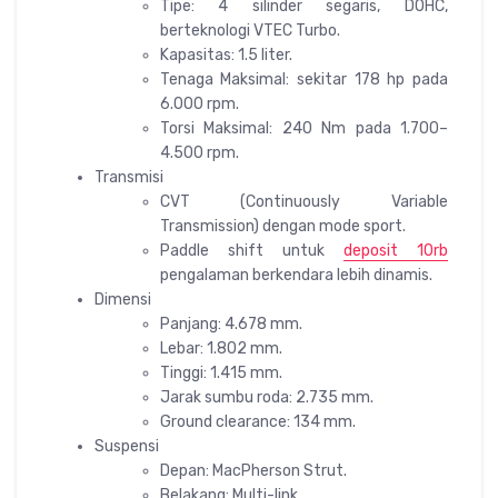
Tipe: 4 silinder segaris, DOHC,
berteknologi VTEC Turbo.
Kapasitas: 1.5 liter.
Tenaga Maksimal: sekitar 178 hp pada
6.000 rpm.
Torsi Maksimal: 240 Nm pada 1.700–
4.500 rpm.
Transmisi
CVT (Continuously Variable
Transmission) dengan mode sport.
Paddle shift untuk
deposit 10rb
pengalaman berkendara lebih dinamis.
Dimensi
Panjang: 4.678 mm.
Lebar: 1.802 mm.
Tinggi: 1.415 mm.
Jarak sumbu roda: 2.735 mm.
Ground clearance: 134 mm.
Suspensi
Depan: MacPherson Strut.
Belakang: Multi-link.