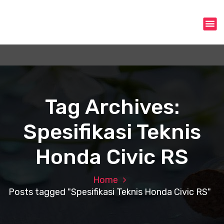
S
k
i
p
t
o
c
o
n
Tag Archives:
t
e
Spesifikasi Teknis
n
t
Honda Civic RS
Home
Posts tagged "Spesifikasi Teknis Honda Civic RS"