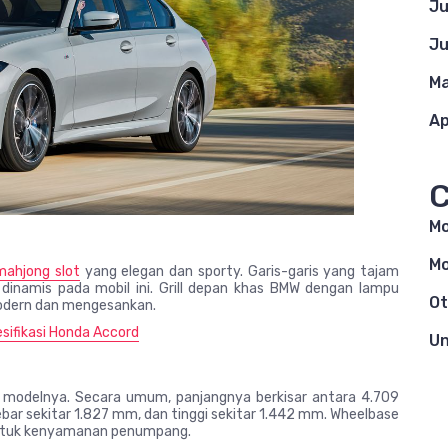
Ju
Ju
Ma
Ap
C
Mo
Mo
mahjong slot
yang elegan dan sporty. Garis-garis yang tajam
dinamis pada mobil ini. Grill depan khas BMW dengan lampu
Ot
odern dan mengesankan.
esifikasi Honda Accord
Un
a modelnya. Secara umum, panjangnya berkisar antara 4.709
ebar sekitar 1.827 mm, dan tinggi sekitar 1.442 mm. Wheelbase
untuk kenyamanan penumpang.