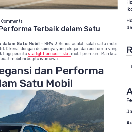
Ho
Ik
Ho
 Comments
de
 Performa Terbaik dalam Satu
k dalam Satu Mobil –
BMW 3 Series adalah salah satu mobil
R
if. Dikenal dengan desainnya yang elegan dan performa yang
ik bagi pecinta
starlight princess slot
mobil premium. Mari kita
buat mobil ini begitu istimewa.
legansi dan Performa
lam Satu Mobil
A
Fe
Ja
Au