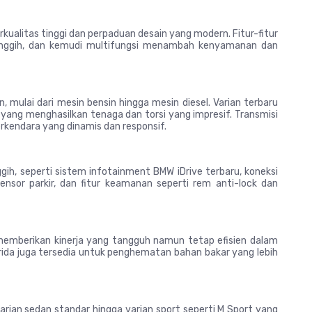
rkualitas tinggi dan perpaduan desain yang modern. Fitur-fitur
 canggih, dan kemudi multifungsi menambah kenyamanan dan
, mulai dari mesin bensin hingga mesin diesel. Varian terbaru
yang menghasilkan tenaga dan torsi yang impresif. Transmisi
endara yang dinamis dan responsif.
ggih, seperti sistem infotainment BMW iDrive terbaru, koneksi
ensor parkir, dan fitur keamanan seperti rem anti-lock dan
emberikan kinerja yang tangguh namun tetap efisien dalam
brida juga tersedia untuk penghematan bahan bakar yang lebih
varian sedan standar hingga varian sport seperti M Sport yang