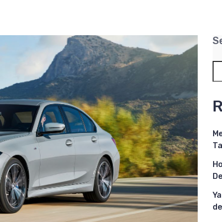
S
R
Me
Ta
Ho
De
Ya
de