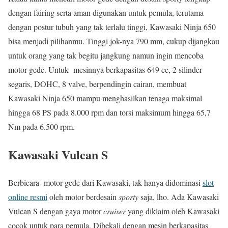
dengan fairing serta aman digunakan untuk pemula, terutama
dengan postur tubuh yang tak terlalu tinggi, Kawasaki Ninja 650
bisa menjadi pilihanmu. Tinggi jok-nya 790 mm, cukup dijangkau
untuk orang yang tak begitu jangkung namun ingin mencoba
motor gede. Untuk
mesinnya
berkapasitas 649 cc, 2 silinder
segaris, DOHC, 8 valve, berpendingin cairan, membuat
Kawasaki Ninja 650 mampu menghasilkan tenaga maksimal
hingga 68 PS pada 8.000 rpm dan torsi maksimum hingga 65,7
Nm pada 6.500 rpm.
Kawasaki Vulcan S
Berbicara
motor
gede dari Kawasaki, tak hanya didominasi
slot
online resmi
oleh motor berdesain
sporty
saja, lho. Ada Kawasaki
Vulcan S dengan gaya motor
cruiser
yang diklaim oleh Kawasaki
cocok untuk para pemula. Dibekali dengan mesin berkapasitas