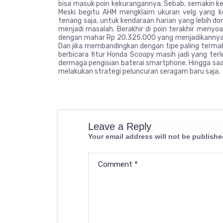
bisa masuk poin kekurangannya. Sebab, semakin keci
Meski begitu AHM mengklaim ukuran velg yang ke
tenang saja, untuk kendaraan harian yang lebih do
menjadi masalah. Berakhir di poin terakhir menyo
dengan mahar Rp 20.325.000 yang menjadikannya p
Dan jika membandingkan dengan tipe paling termah
berbicara fitur Honda Scoopy masih jadi yang ter
dermaga pengisian baterai smartphone. Hingga saa
melakukan strategi peluncuran seragam baru saja.
Leave a Reply
Your email address will not be publishe
Comment
*