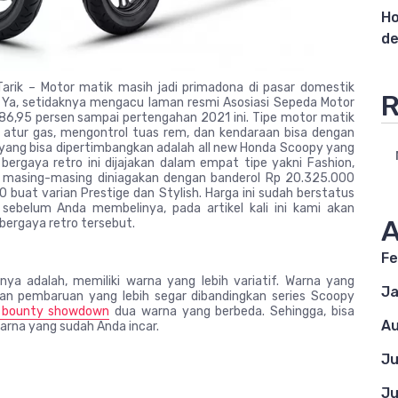
Ho
de
arik – Motor matik masih jadi primadona di pasar domestik
R
 Ya, setidaknya mengacu laman resmi Asosiasi Sepeda Motor
i 86,95 persen sampai pertengahan 2021 ini. Tipe motor matik
p atur gas, mengontrol tuas rem, dan kendaraan bisa dengan
yang bisa dipertimbangkan adalah all new Honda Scoopy yang
ergaya retro ini dijajakan dalam empat tipe yakni Fashion,
ut, masing-masing diniagakan dengan banderol Rp 20.325.000
0 buat varian Prestige dan Stylish. Harga ini sudah berstatus
 sebelum Anda membelinya, pada artikel kali ini kami akan
A
ergaya retro tersebut.
Fe
ya adalah, memiliki warna yang lebih variatif. Warna yang
Ja
an pembaruan yang lebih segar dibandingkan series Scoopy
d bounty showdown
dua warna yang berbeda. Sehingga, bisa
Au
warna yang sudah Anda incar.
Ju
Ju