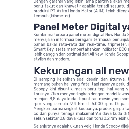
Dengan garansi yang lebih lama pastinya akan m
perlu takut dan khawatir apabila terjadi sesuat
produksi PT Astra Honda Motor (AHM) telah dileng
tempuh (kilometer).
Panel Meter Digital 
Kombinasi terbaru panel meter digital New Honda
menyajikan informasi beragam termasuk penunjuk 
bahan bakar rata-rata dan real-time, tripmeter,
Smart Key, serta mempertahankan indikator ECO 
lebih canggih dan optimal dari All New Honda Scoop
stylish dan modern.
Kekurangan all ne
Di samping kelebihan soal desain dan fiturnya,
memang bukan hal yang fatal tapi rasanya perlu di
Scoopy kini disuntik mesin baru tapi hal yang
torsinya. Jika menyandingkan dengan model lawas 
menjadi 8,8 daya kuda di puntiran mesin yang sa
rpm yang semula 9,4 Nm di 6.000 rpm. Di pasa
Mengkomparasi singkat keduanya, produk garpu tal
cc dan punya tenaga maksimal 9,3 daya kuda di 8
selisih sekitar 0,8 daya kuda dan torsi 0,2 Nm lebih
Selanjutnya adalah ukuran velg, Honda Scoopy dijejal