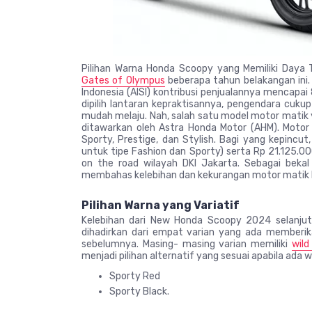
Pilihan Warna Honda Scoopy yang Memiliki Daya T
Gates of Olympus
beberapa tahun belakangan ini.
Indonesia (AISI) kontribusi penjualannya mencapa
dipilih lantaran kepraktisannya, pengendara cuku
mudah melaju. Nah, salah satu model motor matik 
ditawarkan oleh Astra Honda Motor (AHM). Motor b
Sporty, Prestige, dan Stylish. Bagi yang kepinc
untuk tipe Fashion dan Sporty) serta Rp 21.125.00
on the road wilayah DKI Jakarta. Sebagai bekal
membahas kelebihan dan kekurangan motor matik b
Pilihan Warna yang Variatif
Kelebihan dari New Honda Scoopy 2024 selanjutn
dihadirkan dari empat varian yang ada memberik
sebelumnya. Masing- masing varian memiliki
wil
menjadi pilihan alternatif yang sesuai apabila ada 
Sporty Red
Sporty Black.