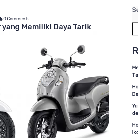
S
0 Comments
 yang Memiliki Daya Tarik
R
Me
Ta
Ho
De
Ya
de
Ho
Ik