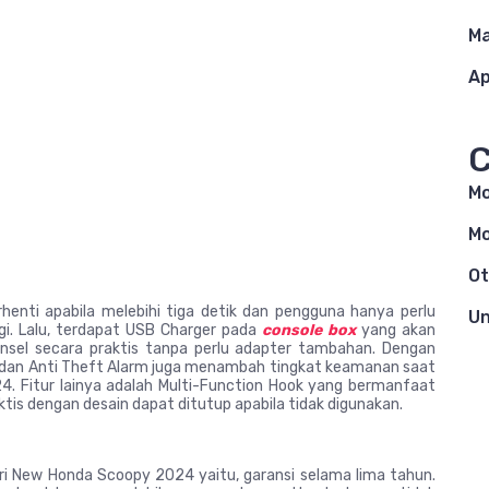
Ma
Ap
C
Mo
Mo
Ot
rhenti apabila melebihi tiga detik dan pengguna hanya perlu
Un
i. Lalu, terdapat USB Charger pada
console box
yang akan
sel secara praktis tanpa perlu adapter tambahan. Dengan
 dan Anti Theft Alarm juga menambah tingkat keamanan saat
 Fitur lainya adalah Multi-Function Hook yang bermanfaat
s dengan desain dapat ditutup apabila tidak digunakan.
dari New Honda Scoopy 2024 yaitu, garansi selama lima tahun.