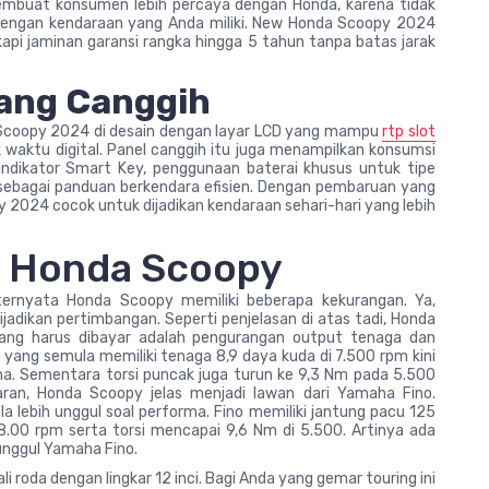
embuat konsumen lebih percaya dengan Honda, karena tidak
u dengan kendaraan yang Anda miliki. New Honda Scoopy 2024
kapi jaminan garansi rangka hingga 5 tahun tanpa batas jarak
yang Canggih
 Scoopy 2024 di desain dengan layar LCD yang mampu
rtp slot
waktu digital. Panel canggih itu juga menampilkan konsumsi
 indikator Smart Key, penggunaan baterai khusus untuk tipe
sebagai panduan berkendara efisien. Dengan pembaruan yang
y 2024 cocok untuk dijadikan kendaraan sehari-hari yang lebih
w Honda Scoopy
 ternyata Honda Scoopy memiliki beberapa kekurangan. Ya,
jadikan pertimbangan. Seperti penjelasan di atas tadi, Honda
 yang harus dibayar adalah pengurangan output tenaga dan
yang semula memiliki tenaga 8,9 daya kuda di 7.500 rpm kini
ma. Sementara torsi puncak juga turun ke 9,3 Nm pada 5.500
ran, Honda Scoopy jelas menjadi lawan dari Yamaha Fino.
a lebih unggul soal performa. Fino memiliki jantung pacu 125
.00 rpm serta torsi mencapai 9,6 Nm di 5.500. Artinya ada
 unggul Yamaha Fino.
i roda dengan lingkar 12 inci. Bagi Anda yang gemar touring ini