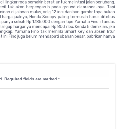
l lingkar roda semakin berat untuk melintasi jalan berlubang.
cil tak akan berpengaruh pada ground clearance-nya. Tapi
minan di jalanan mulus, velg 12 inci dan ban gambotnya bukan
al harga jualnya, Honda Scoopy paling termurah harus ditebus
unya selisih Rp 1.185.000 dengan tipe Yamaha Fino standar.
al gap harganya mencapai Rp 800 ribu. Kendati demikian, jika
lengkap. Yamaha Fino tak memiliki Smart Key dan absen fitur
t ini Fino juga belum mendapati ubahan besar, pabrikan hanya
d.
Required fields are marked
*