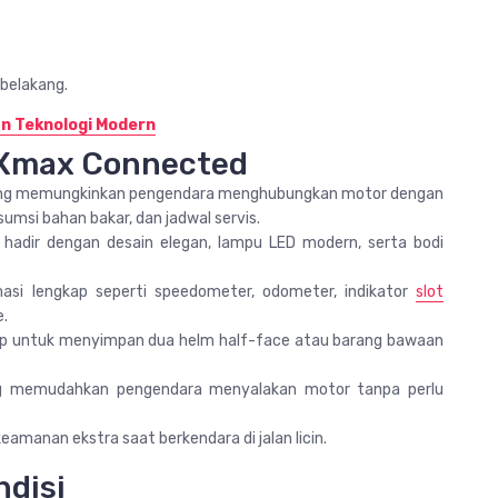
 belakang.
an Teknologi Modern
 Xmax Connected
yang memungkinkan pengendara menghubungkan motor dengan
msi bahan bakar, dan jadwal servis.
dir dengan desain elegan, lampu LED modern, serta bodi
masi lengkap seperti speedometer, odometer, indikator
slot
e.
ukup untuk menyimpan dua helm half-face atau barang bawaan
ng memudahkan pengendara menyalakan motor tanpa perlu
amanan ekstra saat berkendara di jalan licin.
ndisi