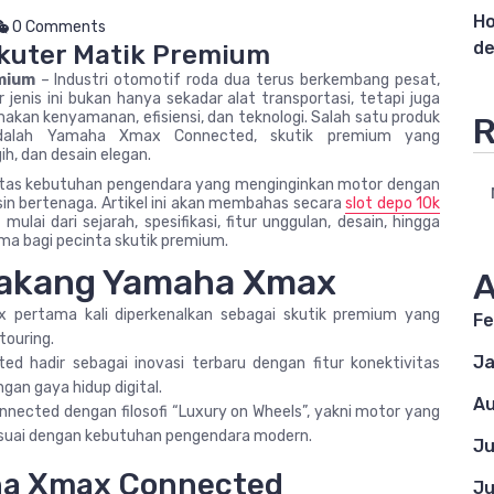
Ho
0 Comments
de
kuter Matik Premium
mium
– Industri otomotif roda dua terus berkembang pesat,
enis ini bukan hanya sekadar alat transportasi, tetapi juga
an kenyamanan, efisiensi, dan teknologi. Salah satu produk
R
 adalah Yamaha Xmax Connected, skutik premium yang
ih, dan desain elegan.
tas kebutuhan pengendara yang menginginkan motor dengan
sin bertenaga. Artikel ini akan membahas secara
slot depo 10k
i dari sejarah, spesifikasi, fitur unggulan, desain, hingga
ama bagi pecinta skutik premium.
elakang Yamaha Xmax
A
pertama kali diperkenalkan sebagai skutik premium yang
Fe
ouring.
Ja
d hadir sebagai inovasi terbaru dengan fitur konektivitas
gan gaya hidup digital.
Au
ected dengan filosofi “Luxury on Wheels”, yakni motor yang
 sesuai dengan kebutuhan pengendara modern.
Ju
aha Xmax Connected
Ju