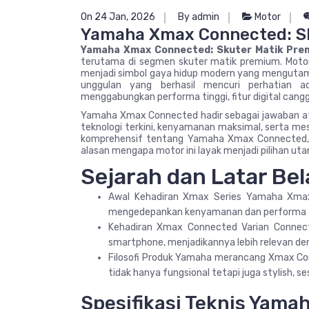
On 24 Jan, 2026
By admin
Motor
Yamaha Xmax Connected: S
Yamaha Xmax Connected: Skuter Matik Pre
terutama di segmen skuter matik premium. Motor j
menjadi simbol gaya hidup modern yang mengutamak
unggulan yang berhasil mencuri perhatian
menggabungkan performa tinggi, fitur digital cangg
Yamaha Xmax Connected hadir sebagai jawaban a
teknologi terkini, kenyamanan maksimal, serta me
komprehensif tentang Yamaha Xmax Connected, mula
alasan mengapa motor ini layak menjadi pilihan ut
Sejarah dan Latar B
Awal Kehadiran Xmax Series Yamaha Xmax 
mengedepankan kenyamanan dan performa t
Kehadiran Xmax Connected Varian Connecte
smartphone, menjadikannya lebih relevan den
Filosofi Produk Yamaha merancang Xmax Conn
tidak hanya fungsional tetapi juga stylish,
Spesifikasi Teknis Yam