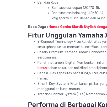
Ban dan Roda
Ban tubeless depan 120/70-15.
Ban tubeless belakang 140/70-14.
Velg sporty 15 inci depan dan 14 inci
Baca Juga :
Honda Genio: Skutik Stylish deng
Fitur Unggulan Yamaha
Y-Connect Technology Fitur konektivitas 
smartphone untuk memantau notifikasi, konsu
Desain Premium Yamaha Xmax Connected ha
aerodinamis.
Panel Instrumen Digital Memberikan infor
bonus
bahan bakar, dan notifikasi smartphon
Bagasi Luas Kapasitas bagasi 24,5 liter, c
harian.
Smart Key System Fitur kunci pintar ya
menggunakan kunci manual.
Traction Control System (TCS) Memberikan ke
Performa di Berbagai Ko