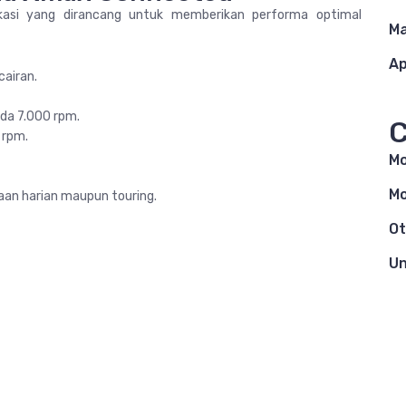
asi yang dirancang untuk memberikan performa optimal
Ma
Ap
cairan.
ada 7.000 rpm.
C
 rpm.
Mo
Mo
aan harian maupun touring.
Ot
Un