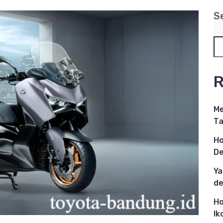
S
R
Me
Ta
Ho
De
Ya
de
Ho
Ik